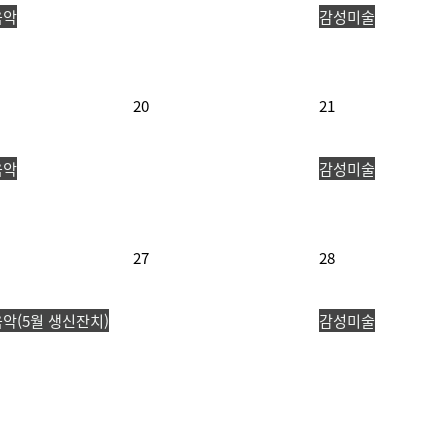
음악
감성미술
20
21
음악
감성미술
27
28
악(5월 생신잔치)
감성미술