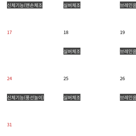
신체기능(맨손체조
실버체조
브레인
17
18
19
실버체조
브레인
24
25
26
신체기능(풍선놀이)
실버체조
브레인음
31