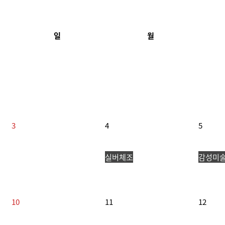
일
월
3
4
5
실버체조
감성미
10
11
12