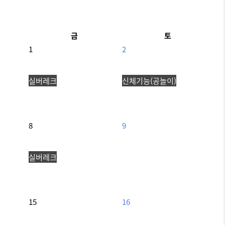
금
토
1
2
실버레크
신체기능(공놀이)
8
9
실버레크
15
16