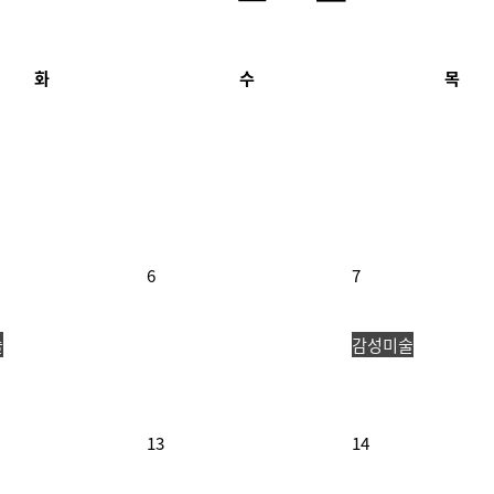
화
수
목
6
7
술
감성미술
13
14