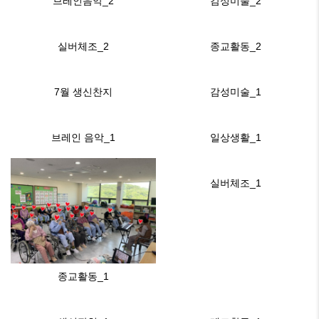
브레인음악_2
감성미술_2
실버체조_2
종교활동_2
7월 생신찬지
감성미술_1
브레인 음악_1
일상생활_1
실버체조_1
종교활동_1