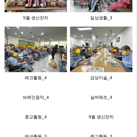
5월 생신잔치
일상생활_3
레크활동_4
감성미술_4
브레인음악_4
실버체조_4
종교활동_4
9월 생신잔치
레크활동_3
종교활동_3