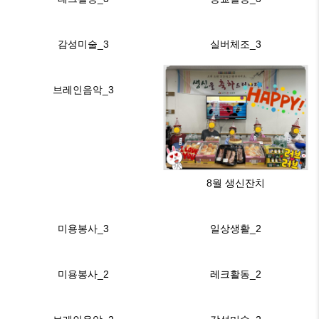
감성미술_3
실버체조_3
브레인음악_3
8월 생신잔치
미용봉사_3
일상생활_2
미용봉사_2
레크활동_2