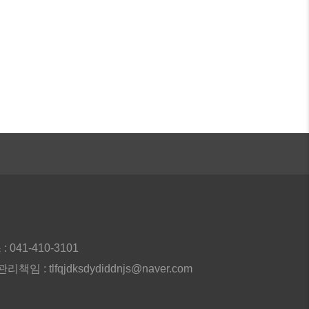
: 041-410-3101
임 : tlfqjdksdydiddnjs@naver.com