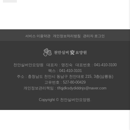
서비스 이용약관
개인정보처리방침
관리자 로그인
천안실버안요양원
대표자 : 명진숙
대표번호 :
041-410-3100
팩스 : 041-410-3101
주소 : 충청남도 천안시 동남구 천안대로 215, 3층(삼룡동)
고유번호 : 527-80-00429
개인정보관리책임 : tlfqjdksdydiddnjs@naver.com
Copyright © 천안실버안요양원.